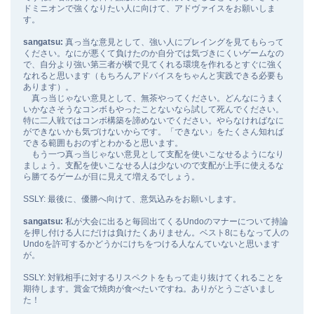
ドミニオンで強くなりたい人に向けて、アドヴァイスをお願いしま
す。
sangatsu:
真っ当な意見として、強い人にプレイングを見てもらって
ください。なにが悪くて負けたのか自分では気づきにくいゲームなの
で、自分より強い第三者が横で見てくれる環境を作れるとすぐに強く
なれると思います（もちろんアドバイスをちゃんと実践できる必要も
あります）。
真っ当じゃない意見として、無茶やってください。どんなにうまく
いかなさそうなコンボもやったことないなら試して死んでください。
特に二人戦ではコンボ構築を諦めないでください。やらなければなに
ができないかも気づけないからです。「できない」をたくさん知れば
できる範囲もおのずとわかると思います。
もう一つ真っ当じゃない意見として支配を使いこなせるようになり
ましょう。支配を使いこなせる人は少ないので支配が上手に使えるな
ら勝てるゲームが目に見えて増えるでしょう。
SSLY: 最後に、優勝へ向けて、意気込みをお願いします。
sangatsu:
私が大会に出ると毎回出てくるUndoのマナーについて持論
を押し付ける人にだけは負けたくありません。ベスト8にもなって人の
Undoを許可するかどうかにけちをつける人なんていないと思います
が。
SSLY: 対戦相手に対するリスペクトをもって走り抜けてくれることを
期待します。賞金で焼肉が食べたいですね。ありがとうございまし
た！