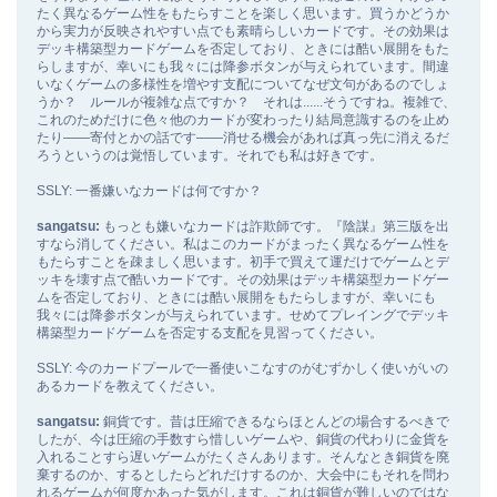
たく異なるゲーム性をもたらすことを楽しく思います。買うかどうか
から実力が反映されやすい点でも素晴らしいカードです。その効果は
デッキ構築型カードゲームを否定しており、ときには酷い展開をもた
らしますが、幸いにも我々には降参ボタンが与えられています。間違
いなくゲームの多様性を増やす支配についてなぜ文句があるのでしょ
うか？ ルールが複雑な点ですか？ それは......そうですね。複雑で、
これのためだけに色々他のカードが変わったり結局意識するのを止め
たり――寄付とかの話です――消せる機会があれば真っ先に消えるだ
ろうというのは覚悟しています。それでも私は好きです。
SSLY: 一番嫌いなカードは何ですか？
sangatsu:
もっとも嫌いなカードは詐欺師です。『陰謀』第三版を出
すなら消してください。私はこのカードがまったく異なるゲーム性を
もたらすことを疎ましく思います。初手で買えて運だけでゲームとデ
ッキを壊す点で酷いカードです。その効果はデッキ構築型カードゲー
ムを否定しており、ときには酷い展開をもたらしますが、幸いにも
我々には降参ボタンが与えられています。せめてプレイングでデッキ
構築型カードゲームを否定する支配を見習ってください。
SSLY: 今のカードプールで一番使いこなすのがむずかしく使いがいの
あるカードを教えてください。
sangatsu:
銅貨です。昔は圧縮できるならほとんどの場合するべきで
したが、今は圧縮の手数すら惜しいゲームや、銅貨の代わりに金貨を
入れることすら遅いゲームがたくさんあります。そんなとき銅貨を廃
棄するのか、するとしたらどれだけするのか、大会中にもそれを問わ
れるゲームが何度かあった気がします。これは銅貨が難しいのではな