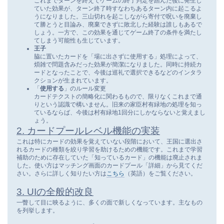
これまでターンを終えてゲームの終了判定を踏んだ後に発生し
ていた効果が、ターン終了時すなわちあるターン内に起こるよ
うになりました。三山切れを起こしながら寄付で呪いを廃棄し
て勝とうと目論み、廃棄できずに敗北した経験は誰しもあるで
しょう。一方で、この効果を通じてゲーム終了の条件を満たし
てしまう可能性も生じています。
王子
脇に置いたカードを「場に出さずに使用する」処理によって、
煩雑で問題含みだった効果が簡潔になりました。同時に持続カ
ードとなったことで、今後は巡礼で選択できるなどのインタラ
クションが生まれています。
「
使用する
」のルール変更
カードテクストの簡略化に関わるもので、限りなくこれまで通
りという認識で構いません。旧来の家臣村有緑地の処理を知っ
ているならば、今後は村有緑地1回分にしかならないと覚えまし
ょう。
2. カードプールレベル機能の実装
これは特にカードの効果を覚えていない段階において、王国に選出さ
れるカードの種類を絞り学習を助けるための機能です。これまで学習
補助のために存在していた「知っているカード」の機能は廃止されま
した。使い方はマッチング画面のカードプール「詳細」から見てくだ
さい。さらに詳しく知りたい方は
こちら
（英語）をご覧ください。
3. UIの全般的改良
一瞥して目に映るように、多くの面で新しくなっています。主なもの
を列挙します。