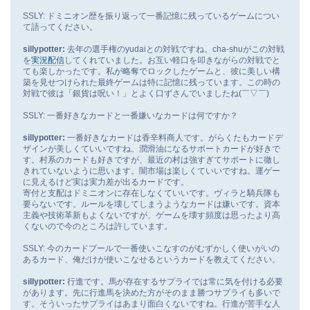
SSLY: ドミニオン歴を振り返って一番記憶に残っているゲームについ
て語ってください。
sillypotter:
去年の選手権のyudaiとの対戦ですね。cha-shuがこの対戦
を
実況配信
してくれていました。お互い軽口を叩きながらの対戦でと
ても楽しかったです。私が略奪でロックしたゲームと、彼に美しい構
築を見せつけられた最終ゲームは特に記憶に残っています。この時の
対戦で彼は「銀貨は呪い！」とよく口ずさんでいましたね(￣▽￣)
SSLY: 一番好きなカードと一番嫌いなカードは何ですか？
sillypotter:
一番好きなカードは香辛料商人です。がらくたもカードデ
ザインが美しくていいですね。潤滑油になるサポートカードが好きで
す。村系のカードも好きですが、最近の村は強すぎてサポートに徹し
きれていないように思います。闇市場は楽しくていいですね。運ゲー
に見えるけど実は実力差が出るカードです。
寄付と支配はドミニオンに存在しなくていいです。ヴィラと騎兵隊も
要らないです。ルールを壊してしまうようなカードは嫌いです。資本
主義や技術革新もよくないですが、ゲームを壊す頻度は思ったより高
くないので今のところは許しています。
SSLY: 今のカードプールで一番使いこなすのがむずかしく使いがいの
あるカード、俺だけが使いこなせるというカードを教えてください。
sillypotter:
行進です。馬が存在するサプライでは常に気を付ける必要
があります。先に行進馬を決めた方がそのまま勝つサプライも多いで
す。そういったサプライはあまり面白くないですね。行進が苦手な人