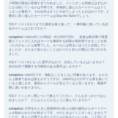
グ時間の緊張が苦痛すぎてやめました。ドミニオンも同様なはずなの
になぜ続いているかは不明です。本格的に遊んだカードゲームはドミ
ニオンが最初で、それ以外はすぐにやめてしまったものばかりです。2
番目に長く遊んだカードゲームはSlay the Spireでしょう。
SSLY: ベスト8入りまでの過程を振り返って、一番印象に残っている試
合やゲームはどれですか？
sangatsu:
crabcat2との4戦目（#110507326）、使者は騎兵隊で再度
購入フェイズに入ればカードを獲得する効果が再利用できることを知
ったのがもっとも衝撃でした。ルールには明るいほうだと自負してい
ましたが、まだまだ知らないことばかりだと自らの慢心に気づかされ
ました。
SSLY: ベスト8となった選手のなかで、注目している人はいますか？
自分以外で優勝する可能性のある選手はいますか？
sangatsu:
cider01です。無駄なことをしない印象があります。もちろ
ん上級者であれば誰もがそうですが、cider01はその中でも群を抜いて
いると感じます。最初からゴールが見えていると言いますか、構築手
順に迷いがありません。
SSLY: ドミニオン歴について教えてください。どんなきっかけではじ
めましたか？ どんな人とどんなふうに遊んでいますか？
sangatsu:
大学生のときに高校時代の友人の姉の彼氏からボードゲー
ムを勧められたのが始まりです。そのときはドミニオンをしませんで
したが、友人との間でもボードゲームがあるといいよね、って話にな