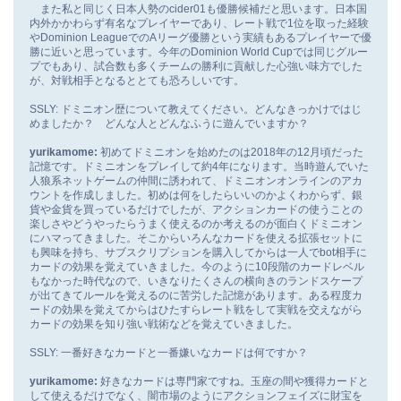
また私と同じく日本人勢のcider01も優勝候補だと思います。日本国
内外かかわらず有名なプレイヤーであり、レート戦で1位を取った経験
やDominion LeagueでのAリーグ優勝という実績もあるプレイヤーで優
勝に近いと思っています。今年のDominion World Cupでは同じグルー
プでもあり、試合数も多くチームの勝利に貢献した心強い味方でした
が、対戦相手となるととても恐ろしいです。
SSLY: ドミニオン歴について教えてください。どんなきっかけではじ
めましたか？ どんな人とどんなふうに遊んでいますか？
yurikamome:
初めてドミニオンを始めたのは2018年の12月頃だった
記憶です。ドミニオンをプレイして約4年になります。当時遊んでいた
人狼系ネットゲームの仲間に誘われて、ドミニオンオンラインのアカ
ウントを作成しました。初めは何をしたらいいのかよくわからず、銀
貨や金貨を買っているだけでしたが、アクションカードの使うことの
楽しさやどうやったらうまく使えるのか考えるのが面白くドミニオン
にハマってきました。そこからいろんなカードを使える拡張セットに
も興味を持ち、サブスクリプションを購入してからは一人でbot相手に
カードの効果を覚えていきました。今のように10段階のカードレベル
もなかった時代なので、いきなりたくさんの横向きのランドスケープ
が出てきてルールを覚えるのに苦労した記憶があります。ある程度カ
ードの効果を覚えてからはひたすらレート戦をして実戦を交えながら
カードの効果を知り強い戦術などを覚えていきました。
SSLY: 一番好きなカードと一番嫌いなカードは何ですか？
yurikamome:
好きなカードは専門家ですね。玉座の間や獲得カードと
して使えるだけでなく、闇市場のようにアクションフェイズに財宝を