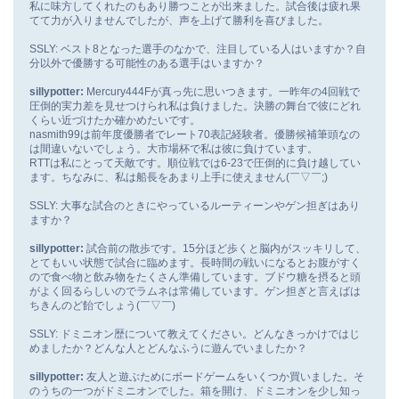
私に味方してくれたのもあり勝つことが出来ました。試合後は疲れ果
てて力が入りませんでしたが、声を上げて勝利を喜びました。
SSLY: ベスト8となった選手のなかで、注目している人はいますか？自
分以外で優勝する可能性のある選手はいますか？
sillypotter:
Mercury444Fが真っ先に思いつきます。一昨年の4回戦で
圧倒的実力差を見せつけられ私は負けました。決勝の舞台で彼にどれ
くらい近づけたか確かめたいです。
nasmith99は前年度優勝者でレート70表記経験者。優勝候補筆頭なの
は間違いないでしょう。大市場杯で私は彼に負けています。
RTTは私にとって天敵です。順位戦では6-23で圧倒的に負け越してい
ます。ちなみに、私は船長をあまり上手に使えません(￣▽￣;)
SSLY: 大事な試合のときにやっているルーティーンやゲン担ぎはあり
ますか？
sillypotter:
試合前の散歩です。15分ほど歩くと脳内がスッキリして、
とてもいい状態で試合に臨めます。長時間の戦いになるとお腹がすく
ので食べ物と飲み物をたくさん準備しています。ブドウ糖を摂ると頭
がよく回るらしいのでラムネは常備しています。ゲン担ぎと言えばは
ちきんのど飴でしょう(￣▽￣)
SSLY: ドミニオン歴について教えてください。どんなきっかけではじ
めましたか？どんな人とどんなふうに遊んでいましたか？
sillypotter:
友人と遊ぶためにボードゲームをいくつか買いました。そ
のうちの一つがドミニオンでした。箱を開け、ドミニオンを少し知っ