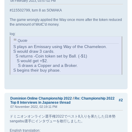
08 February 2023, 03:57:02 PM
#115502799, turn 8 as SOWAKA
The game wrongly applied the Way once more after the token reduced
the ammount of WotC'd money.
log:
Quote
S plays an Emissary using Way of the Chameleon.
S would draw 3 cards.
S returns -Coin token set by Ball. (-$1)
S would get +$2.
S draws a Copper and a Broker.
S begins their buy phase.
Dominion Online Championship 2022
/
Re: Championship 2022
#2
Top 8 Interviews in Japanese thread
07 November 2022, 02:19:11 PM
ドミニオンオンライン選手権2022でベスト8入りを果たした日本勢
sangatsu選手にインタヴューを敢行しました。
English translation: