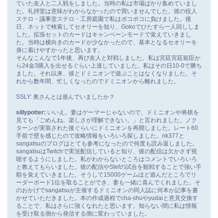
ていた友人と二人戦をしました。当時の私は市場ばかり集めていまし
た。礼拝堂は意味がわからなかったので買いませんでした。彼の役人
ステロ・議事堂ステロ・工房庭園で私はボコボコに負けました。後
日、ネットで検索してセオリーを知り、Gokoでひたすら一人回ししま
した。拡張セットのカードはキャンペーンモードで覚えていきまし
た。当時は横向きのカードが少なかったので、基本となるセオリーを
身に着けやすかったと思います。
そんなこんなで1年後、再び友人と対戦しました。私は宮廷宮廷寵臣か
ら24金3購入を出せるぐらい上達していました。私はその日10-0で勝ち
ました。それ以来、彼とドミニオンで遊ぶことはなくなりました。そ
れから数年間、忙しくなったのでドミニオンから離れました。
SSLY: 奥さんとは遊んでいましたか？
sillypotter:
いいえ。妻はゲーマーじゃないので、ドミニオンや将棋を
見ても「ごめんね。楽しさが理解できない。」と言われました。ノク
ターンが実装された後ぐらいにドミニオンを再開しました。レート60
手前で壁を感じたので攻略情報をいろいろ探しました。nk377と
sangatsuのブログはとても参考になったので何度も読み返しました。
sangatsuはTwitchで実況配信していると知り、彼の配信は欠かさず視
聴するようにしました。私がわからないところはコメントでいろいろ
と教えてもらいました。彼の配信やStefの試合を観戦することで強い手
順を覚えていきました。そうして15000ゲームほど遊んだところでリ
ーダーボード1位を取ることができ、妻も一緒に喜んでくれました。そ
のおかげでsangatsuが主催するドミニオンの同人誌に何本か記事を書
かせていただきました。本の作成過程でcha-shuやyudaiと意見交換す
ることで、私はさらに強くなれたと思います。知らない間に私は情報
を受け取る側から発信する側に変わっていました。