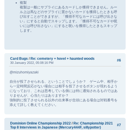
複製
複製は一般にサプライにあるカードしか獲得できません。ルー
ル上は馬などのサプライに置かないカードを獲得したときも呼
び出すことができますが、「獲得不可なカードには呼び出さな
い」にすると自動でスキップします。「獲得不可なカードや呪
いには呼び出さない」にすると呪いを獲得したときもスキップ
します。
Card Bugs
/
Re: cemetery + hovel + haunted woods
#6
30 January 2022, 05:08:16 PM
@mizuhomiyazaki
自分が投了させられる、ということでしょうか？ ゲーム中、相手か
ら一定時間反応がない場合には相手を投了させるボタンが現れるよう
になっており、これは思考している側には特に通知されるものではあ
りませんが、心当たりはありますか？
強制的に投了させられる以外の出来事が念頭にある場合は対戦番号を
添えて詳しく教えてください。
Dominion Online Championship 2022
/
Re: Championship 2021
#7
Top 8 Interviews in Japanese (Mercury444F, sillypotter)