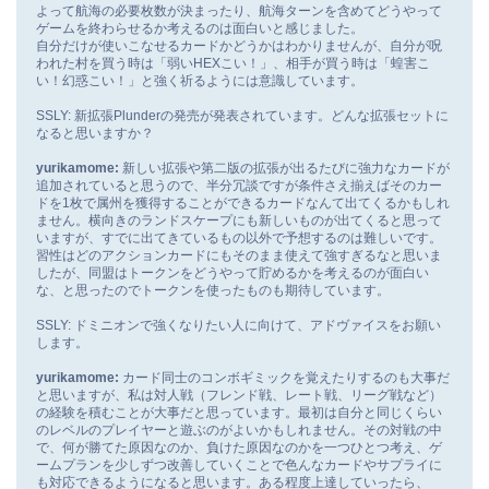
よって航海の必要枚数が決まったり、航海ターンを含めてどうやって
ゲームを終わらせるか考えるのは面白いと感じました。
自分だけが使いこなせるカードかどうかはわかりませんが、自分が呪
われた村を買う時は「弱いHEXこい！」、相手が買う時は「蝗害こ
い！幻惑こい！」と強く祈るようには意識しています。
SSLY: 新拡張Plunderの発売が発表されています。どんな拡張セットに
なると思いますか？
yurikamome:
新しい拡張や第二版の拡張が出るたびに強力なカードが
追加されていると思うので、半分冗談ですが条件さえ揃えばそのカー
ドを1枚で属州を獲得することができるカードなんて出てくるかもしれ
ません。横向きのランドスケープにも新しいものが出てくると思って
いますが、すでに出てきているもの以外で予想するのは難しいです。
習性はどのアクションカードにもそのまま使えて強すぎるなと思いま
したが、同盟はトークンをどうやって貯めるかを考えるのが面白い
な、と思ったのでトークンを使ったものも期待しています。
SSLY: ドミニオンで強くなりたい人に向けて、アドヴァイスをお願い
します。
yurikamome:
カード同士のコンボギミックを覚えたりするのも大事だ
と思いますが、私は対人戦（フレンド戦、レート戦、リーグ戦など）
の経験を積むことが大事だと思っています。最初は自分と同じくらい
のレベルのプレイヤーと遊ぶのがよいかもしれません。その対戦の中
で、何が勝てた原因なのか、負けた原因なのかを一つひとつ考え、ゲ
ームプランを少しずつ改善していくことで色んなカードやサプライに
も対応できるようになると思います。ある程度上達していったら、