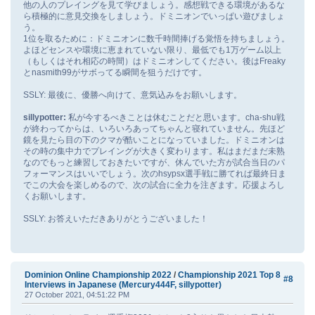
他の人のプレイングを見て学びましょう。感想戦できる環境があるな
ら積極的に意見交換をしましょう。ドミニオンでいっぱい遊びましょ
う。
1位を取るために：ドミニオンに数千時間捧げる覚悟を持ちましょう。
よほどセンスや環境に恵まれていない限り、最低でも1万ゲーム以上
（もしくはそれ相応の時間）はドミニオンしてください。後はFreaky
とnasmith99がサボってる瞬間を狙うだけです。
SSLY: 最後に、優勝へ向けて、意気込みをお願いします。
sillypotter:
私が今するべきことは休むことだと思います。cha-shu戦
が終わってからは、いろいろあってちゃんと寝れていません。先ほど
鏡を見たら目の下のクマが酷いことになっていました。ドミニオンは
その時の集中力でプレイングが大きく変わります。私はまだまだ未熟
なのでもっと練習しておきたいですが、休んでいた方が試合当日のパ
フォーマンスはいいでしょう。次のhsypsx選手戦に勝てれば最終日ま
でこの大会を楽しめるので、次の試合に全力を注ぎます。応援よろし
くお願いします。
SSLY: お答えいただきありがとうございました！
Dominion Online Championship 2022
/
Championship 2021 Top 8
#8
Interviews in Japanese (Mercury444F, sillypotter)
27 October 2021, 04:51:22 PM