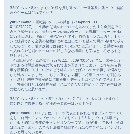
SSLY: ベスト8入りまでの過程を振り返って、一番印象に残っている試
合やゲームはどれですか？
yurikamome:
6回戦第3ゲームの試合（vs topher1588、
#110373977）。首謀者-悲劇のヒーローを並べてひたすら金貨を取り
合った試合ですね。最終ターンの前のターン、対戦相手のターンの時
に39金出された場面が一番怖かったです。前のターンの出力と、1ター
ンに獲得できる金貨の枚数的に40金は出ないと踏んで属州5枚まで減ら
したのですが、引き次第では負けていたのかと思います。首謀者3枚目
の入れ方や悲劇のヒーローの残し方など構築にも学ぶところがあると
感じました。
4回戦第3ゲームの試合（vs WJ11、#109706545）では、苦手なカー
ドである作戦計画を先に取られて山を回されてしまい、こちらから将
軍を積極的に取りにいけずどう組んでいけばいいのか最後まで悩みな
がら戦っていました。こちらの運がよく相手の将軍アタックが刺さら
ず、港町 - 誘導で積極的に港町を取りデッキを回すことができました
が、将軍の打たれる頻度が高ければできない戦術だったので後半は運
に救われたと思います。
SSLY: ベスト8となった選手のなかで、注目している人はいますか？
自分以外で優勝する可能性のある選手はいますか？
yurikamome:
RTTですね。ドイツ代表ともされる有名プレイヤーでも
あり、前回のチャンピオンシップでもベスト8入りしていた強豪です
が、個人的には去年のチャンピオンシップ第5回戦の相手であり、当時
は敗れてしまったのでもし決勝で対戦できれば今年こそはリベンジし
たいと思っています。