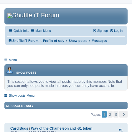
Quick links
Main Menu
Sign up
Log in
‹
‹
‹
Shuffle iT Forum
Profile of ssly
Show posts
Messages
Menu
SHOW POSTS
This section allows you to view all posts made by this member. Note that
you can only see posts made in areas you currently have access to.
Show posts Menu
MESSAGES - SSLY
1
2
3
Pages
Card Bugs
/
Way of the Chameleon and -$1 token
#1