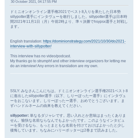
30 October 2021, 04:17:55 PM
ドミニオンオンライン選手権2021でベスト8入りを果たした日本勢
sillypotter選手にインタヴューを敢行しました。sillypotter選手は日本時
間2021年11月1日（月）午前2時より、準々決勝でhsypsx選手と対戦し
ます。
English translation:
https://dominionstrategy.com/2021/10/30/do2021-
interview-with-sillypotter/
This interview has no video/podcast.
My thanks go to strumphf and other interview organizers for letting me
do an interview! Any errors in translation are my own.
SSLY: みなさんこんにちは。ドミニオンオンライン選手権2021ベスト8
に進出したsillypotter選手（以下、しりーぽったー選手）にインタヴュ
ーをおこないます。しりーぽったー選手、おめでとうございます。ま
ずハンドルネームの由来を教えてください。
sillypotter:
単なるダジャレです。思い入れとか意味はまったくありま
せん。愉快な名前ならなんでもよかったです。このようなインタビュ
ーを受けるなら、もっとまともな名前を付けておけばよかったと少し
後悔しています。ちなみにハリーポッターは2巻まで読みました。