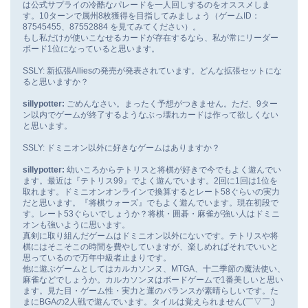
は公式サプライの冷酷なパレードを一人回しするのをオススメしま
す。10ターンで属州8枚獲得を目指してみましょう（ゲームID：
87545455、87552884 を見てみてください）。
もし私だけが使いこなせるカードが存在するなら、私が常にリーダー
ボード1位になっていると思います。
SSLY: 新拡張Alliesの発売が発表されています。どんな拡張セットにな
ると思いますか？
sillypotter:
ごめんなさい。まったく予想がつきません。ただ、9ター
ン以内でゲームが終了するようなぶっ壊れカードは作って欲しくない
と思います。
SSLY: ドミニオン以外に好きなゲームはありますか？
sillypotter:
幼いころからテトリスと将棋が好きで今でもよく遊んでい
ます。最近は『テトリス99』でよく遊んでいます。2回に1回は1位を
取れます。ドミニオンオンラインで換算するとレート58ぐらいの実力
だと思います。『将棋ウォーズ』でもよく遊んでいます。現在初段で
す。レート53ぐらいでしょうか？将棋・囲碁・麻雀が強い人はドミニ
オンも強いように思います。
真剣に取り組んだゲームはドミニオン以外にないです。テトリスや将
棋にはそこそこの時間を費やしていますが、楽しめればそれでいいと
思っているので万年中級者止まりです。
他に遊ぶゲームとしてはカルカソンヌ、MTGA、十二季節の魔法使い、
麻雀などでしょうか。カルカソンヌはボードゲームで1番美しいと思い
ます。見た目・ゲーム性・実力と運のバランスが素晴らしいです。た
まにBGAの2人戦で遊んでいます。タイルは覚えられません(￣▽￣;)