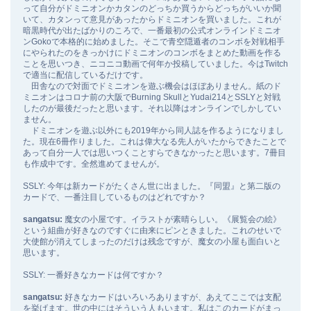
って自分がドミニオンかカタンのどっちか買うからどっちがいいか聞
いて、カタンって意見があったからドミニオンを買いました。これが
暗黒時代が出たばかりのころで、一番最初の公式オンラインドミニオ
ンGokoで本格的に始めました。そこで青空隠遁者のコンボを対戦相手
にやられたのをきっかけにドミニオンのコンボをまとめた動画を作る
ことを思いつき、ニコニコ動画で何年か投稿していました。今はTwitch
で適当に配信しているだけです。
田舎なので対面でドミニオンを遊ぶ機会はほぼありません。紙のド
ミニオンはコロナ前の大阪でBurning SkullとYudai214とSSLYと対戦
したのが最後だったと思います。それ以降はオンラインでしかしてい
ません。
ドミニオンを遊ぶ以外にも2019年から同人誌を作るようになりまし
た。現在6冊作りました。これは偉大なる先人がいたからできたことで
あって自分一人では思いつくことすらできなかったと思います。7冊目
も作成中です。全然進めてませんが。
SSLY: 今年は新カードがたくさん世に出ました。『同盟』と第二版の
カードで、一番注目しているものはどれですか？
sangatsu:
魔女の小屋です。イラストが素晴らしい。《展覧会の絵》
という組曲が好きなのですぐに由来にピンときました。これのせいで
大使館が消えてしまったのだけは残念ですが、魔女の小屋も面白いと
思います。
SSLY: 一番好きなカードは何ですか？
sangatsu:
好きなカードはいろいろありますが、あえてここでは支配
を挙げます。世の中にはそういう人もいます。私はこのカードがまっ