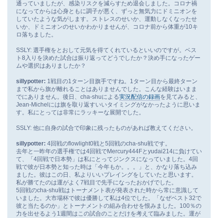
通っていましたが、感染リスクを減らすため退会しました。コロナ禍
になってからは心身ともに調子が悪く、ずっと無気力にドミニオンを
していたような気がします。ストレスのせいか、運動しなくなったせ
いか、ドミニオンのせいかわかりませんが、コロナ前から体重が10キ
ロ落ちました。
SSLY: 選手権をとおして元気を得てくれているといいのですが。ベス
ト8入りを決めた試合は振り返ってどうでしたか？決め手になったゲー
ムや選択はありましたか？
sillypotter:
1戦目の1ターン目旗手ですね。1ターン目から最終ターン
まで私から旗が離れることはありませんでした。こんな経験はいまま
でにありません。後日、cha-shuによる
実況配信の録画
を見てみると、
Jean-Michelには旗を取り返すいいタイミングがなかったように思いま
す。私にとっては非常にラッキーな展開でした。
SSLY: 他に自身の試合で印象に残ったものがあれば教えてください。
sillypotter:
4回戦のflowlight0戦と5回戦のcha-shu戦です。
去年と一昨年の選手権では4回戦でMercury444Fとyudai214に負けてい
て、「4回戦で日本勢」は私にとってジンクスになっていました。4回
戦で彼が日本勢と知った時は「今年もか。。。」と、かなり落ち込み
ました。彼はこの日、私よりいいプレイングをしていたと思います。
私が勝てたのは運がよく7戦目で先手になったおかげでした。
5回戦のcha-shu戦はトーナメント表が発表された時から常に意識して
いました。大市場杯で彼は優勝して私は4位でした。「なぜベスト32で
彼と当たるのか」とトーナメントの組み合わせを恨みました。100％の
力を出せるよう1週間はこの試合のことだけを考えて臨みました。運が