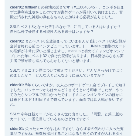
cider01:
tufftaehとの農地の試合です（#110046645）。コンボを組ま
ずに勝利点速攻をしたのですが案外ゲームが長引いて負けました。宮
殿と汚された神殿の存在をちゃんと加味する必要がありました。
SSLY: ベスト8となった選手のなかで、注目している人はいますか？
自分以外で優勝する可能性のある選手はいますか？
cider01:
まだベスト8全然決まってはいませんが [註：ベスト8決定戦が
全試合終わる前にインタビューしています。] ......JNailsは個別のカード
の理解が非常に深いと感じますし、markusは初めてチャンピオンシッ
プに出た年にベスト32で負けた記憶があります。日本勢はみなさん実
力者で誰が勝ち進んでもおかしくないと思います。
SSLY: ドミニオン歴について教えてください。どんなきっかけではじ
めましたか？ どんな人とどんなふうに遊んでいますか？
cider01:
5年くらいですか。友人とのボードゲーム会でプレイして知り
ました。パッケージからはめんどくさそうという印象でしたが、やっ
てみたらシンプルで面白かったです。ドミニオンオンラインのほかに
は東ドミ木ドミ町田ドミで遊んでいます。面着では四人戦が多いです
ね。
SSLY: 今年は新カードがたくさん世に出ました。『同盟』と第二版の
カードで、一番注目しているものはどれですか？
cider01:
尖ったカードがおおいですが、ならず者の代わりに入った蒐
集品ですかね。複数枚採用することになると思うのですが入れるタイ