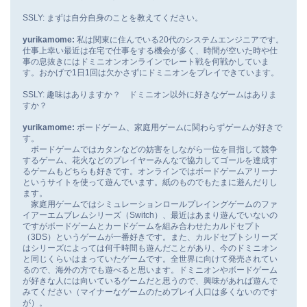
SSLY: まずは自分自身のことを教えてください。
yurikamome:
私は関東に住んでいる20代のシステムエンジニアです。
仕事上幸い最近は在宅で仕事をする機会が多く、時間が空いた時や仕
事の息抜きにはドミニオンオンラインでレート戦を何戦かしていま
す。おかげで1日1回は欠かさずにドミニオンをプレイできています。
SSLY: 趣味はありますか？ ドミニオン以外に好きなゲームはありま
すか？
yurikamome:
ボードゲーム、家庭用ゲームに関わらずゲームが好きで
す。
ボードゲームではカタンなどの妨害をしながら一位を目指して競争
するゲーム、花火などのプレイヤーみんなで協力してゴールを達成す
るゲームもどちらも好きです。オンラインではボードゲームアリーナ
というサイトを使って遊んでいます。紙のものでもたまに遊んだりし
ます。
家庭用ゲームではシミュレーションロールプレイングゲームのファ
イアーエムブレムシリーズ（Switch）、最近はあまり遊んでいないの
ですがボードゲームとカードゲームを組み合わせたカルドセプト
（3DS）というゲームが一番好きです。また、カルドセプトシリーズ
はシリーズによっては何千時間も遊んだことがあり、今のドミニオン
と同じくらいはまっていたゲームです。全世界に向けて発売されてい
るので、海外の方でも遊べると思います。ドミニオンやボードゲーム
が好きな人には向いているゲームだと思うので、興味があれば遊んで
みてください（マイナーなゲームのためプレイ人口は多くないのです
が）。