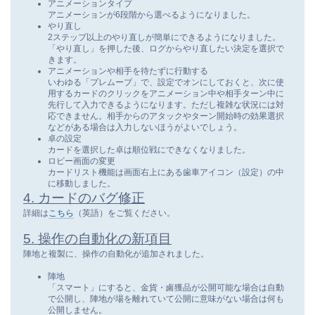
アニメーションタイプ
アニメーションが6段階から選べるようになりました。
やり直し
2ステップ以上のやり直しが簡単にできるようになりました。
「やり直し」を押した後、ログからやり直したい決定を選択で
きます。
アニメーションや相手を待たずに行動する
いわゆる「プレムーブ」で、設定でオンにしておくと、次に使
用するカードのクリックをアニメーション中や相手ターン中に
先行して入力できるようになります。ただし複雑な状況には対
応できません。相手からのアタックやターン開始時の効果選択
などがある場合は入力しないほうがよいでしょう。
卓の設定
カードを選択した卓は順位戦にできなくなりました。
ロビー画面の変更
カードリスト機能は画面右上にある歯車アイコン（設定）の中
に移動しました。
4. カードのバグ修正
詳細は
こちら
（英語）をご覧ください。
5. 操作の自動化の新項目
陣地と複製に、操作の自動化が追加されました。
陣地
「スマート」にすると、金貨・鹵獲品が公開可能な場合は自動
で公開し、陣地が場を離れていて公開に意味がない場合は何も
公開しません。