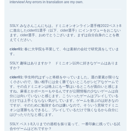
interview! Any errors in translation are my own.
SSLY: みなさんこんにちは。ドミニオンオンライン選手権2022ベスト8
に進出したcider01選手（以下、cider選手）にインタヴューをおこない
ます。cider選手、おめでとうございます。まずは自分自身のことを教
えてください。
cider01:
春に大学院を卒業して、今は素材の会社で研究員をしていま
す。
SSLY: 趣味はありますか？ ドミニオン以外に好きなゲームはありま
すか？
cider01:
学生時代はずっと将棋をやっていました。運の要素が限りな
く小さいので、強い相手には全く勝てないところがシビアなゲームで
す。その点ドミニオンは格上にも一撃はいるところが面白いと感じま
すね。麻雀とかポーカーもやるんですが公開情報の少ないゲームは自
分には向いていないと感じます。こういったゲームはプレイしている
だけでは上手くならない気がしています。ゲームを遊ぶのは好きなの
ですが、そのために勉強するのは嫌いなので。そういう意味でドミニ
オンは運勝ちもできるし、プレイしているだけで強くなるから自分に
はぴったりだなと感じます。
SSLY: ベスト8入りまでの過程を振り返って、一番印象に残っている試
合やゲームはどれですか？