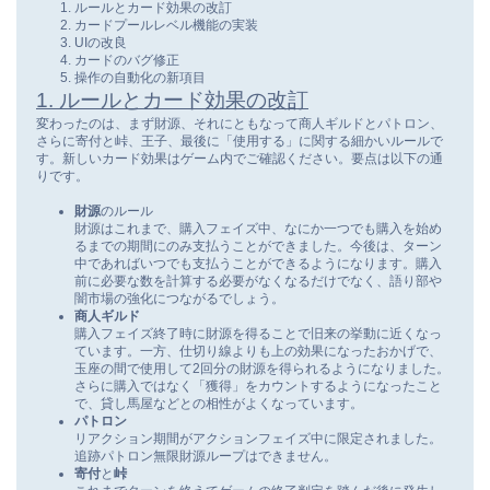
ルールとカード効果の改訂
カードプールレベル機能の実装
UIの改良
カードのバグ修正
操作の自動化の新項目
1. ルールとカード効果の改訂
変わったのは、まず財源、それにともなって商人ギルドとパトロン、
さらに寄付と峠、王子、最後に「使用する」に関する細かいルールで
す。新しいカード効果はゲーム内でご確認ください。要点は以下の通
りです。
財源
のルール
財源はこれまで、購入フェイズ中、なにか一つでも購入を始め
るまでの期間にのみ支払うことができました。今後は、ターン
中であればいつでも支払うことができるようになります。購入
前に必要な数を計算する必要がなくなるだけでなく、語り部や
闇市場の強化につながるでしょう。
商人ギルド
購入フェイズ終了時に財源を得ることで旧来の挙動に近くなっ
ています。一方、仕切り線よりも上の効果になったおかげで、
玉座の間で使用して2回分の財源を得られるようになりました。
さらに購入ではなく「獲得」をカウントするようになったこと
で、貸し馬屋などとの相性がよくなっています。
パトロン
リアクション期間がアクションフェイズ中に限定されました。
追跡パトロン無限財源ループはできません。
寄付
と
峠