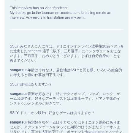
This interview has no video/podcast.
My thanks go to the tournament moderators for letting me do an
interview! Any errors in translation are my own.
SSLY: みなさんこんにちは。ドミニオンオンライン選手権2022ベスト8
に進出したsangatsu選手（以下、三月選手）にインタヴューをおこな
います。三月選手、おめでとうございます。まずは自分自身のことを
教えてください。
sangatsu:
年齢はそれなり、居住地はSSLYと同じ県、いろいろ総合的
に考えると僕の仕事は門下生です。
SSLY: 趣味はありますか？
sangatsu:
音楽が好きです。特にテクノポップ、ジャズ、ロック、ゲ
ーム音楽です。好きなアーティストは坂本龍一です。ピアノ主体のイ
ンストゥルメンタルが好きです。
SSLY: ドミニオン以外に好きなゲームはありますか？
sangatsu:
特別好きなゲームは今となってはドミニオン以外にありま
せんが、アクションゲームをやってた期間のほうがまだドミニオンよ
り長いです。実は対人戦が苦手で、ポケモンやHearthstoneはマッチン