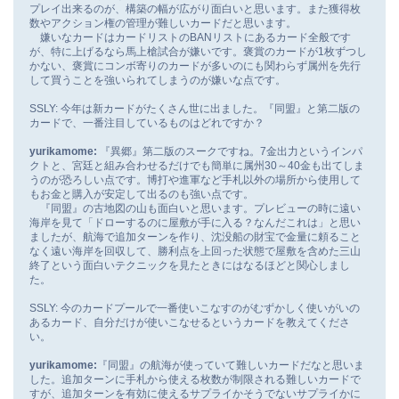
プレイ出来るのが、構築の幅が広がり面白いと思います。また獲得枚
数やアクション権の管理が難しいカードだと思います。
嫌いなカードはカードリストのBANリストにあるカード全般です
が、特に上げるなら馬上槍試合が嫌いです。褒賞のカードが1枚ずつし
かない、褒賞にコンボ寄りのカードが多いのにも関わらず属州を先行
して買うことを強いられてしまうのが嫌いな点です。
SSLY: 今年は新カードがたくさん世に出ました。『同盟』と第二版の
カードで、一番注目しているものはどれですか？
yurikamome:
『異郷』第二版のスークですね。7金出力というインパ
クトと、宮廷と組み合わせるだけでも簡単に属州30～40金も出てしま
うのが恐ろしい点です。博打や進軍など手札以外の場所から使用して
もお金と購入が安定して出るのも強い点です。
『同盟』の古地図の山も面白いと思います。プレビューの時に遠い
海岸を見て「ドローするのに屋敷が手に入る？なんだこれは」と思い
ましたが、航海で追加ターンを作り、沈没船の財宝で金量に頼ること
なく遠い海岸を回収して、勝利点を上回った状態で屋敷を含めた三山
終了という面白いテクニックを見たときにはなるほどと関心しまし
た。
SSLY: 今のカードプールで一番使いこなすのがむずかしく使いがいの
あるカード、自分だけが使いこなせるというカードを教えてくださ
い。
yurikamome:
『同盟』の航海が使っていて難しいカードだなと思いま
した。追加ターンに手札から使える枚数が制限される難しいカードで
すが、追加ターンを有効に使えるサプライかそうでないサプライかに