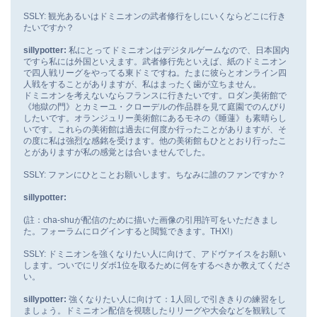
SSLY: 観光あるいはドミニオンの武者修行をしにいくならどこに行き
たいですか？
sillypotter:
私にとってドミニオンはデジタルゲームなので、日本国内
ですら私には外国といえます。武者修行先といえば、紙のドミニオン
で四人戦リーグをやってる東ドミですね。たまに彼らとオンライン四
人戦をすることがありますが、私はまったく歯が立ちません。
ドミニオンを考えないならフランスに行きたいです。ロダン美術館で
《地獄の門》とカミーユ・クローデルの作品群を見て庭園でのんびり
したいです。オランジュリー美術館にあるモネの《睡蓮》も素晴らし
いです。これらの美術館は過去に何度か行ったことがありますが、そ
の度に私は強烈な感銘を受けます。他の美術館もひととおり行ったこ
とがありますが私の感覚とは合いませんでした。
SSLY: ファンにひとことお願いします。ちなみに誰のファンですか？
sillypotter:
(註：cha-shuが配信のために描いた画像の引用許可をいただきまし
た。フォーラムにログインすると閲覧できます。THX!）
SSLY: ドミニオンを強くなりたい人に向けて、アドヴァイスをお願い
します。ついでにリダボ1位を取るために何をするべきか教えてくださ
い。
sillypotter:
強くなりたい人に向けて：1人回しで引ききりの練習をし
ましょう。ドミニオン配信を視聴したりリーグや大会などを観戦して