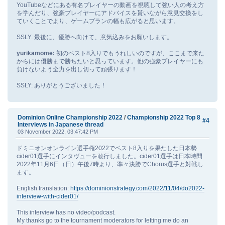
YouTubeなどにある有名プレイヤーの動画を視聴して強い人の考え方
を学んだり、強豪プレイヤーにアドバイスを貰いながら意見交換をし
ていくことでより、ゲームプランの幅も広がると思います。
SSLY: 最後に、優勝へ向けて、意気込みをお願いします。
yurikamome:
初のベスト8入りでもうれしいのですが、ここまで来た
からには優勝まで勝ちたいと思っています。他の強豪プレイヤーにも
負けないよう全力を出し切って頑張ります！
SSLY: ありがとうございました！
Dominion Online Championship 2022
/
Championship 2022 Top 8
#4
Interviews in Japanese thread
03 November 2022, 03:47:42 PM
ドミニオンオンライン選手権2022でベスト8入りを果たした日本勢
cider01選手にインタヴューを敢行しました。cider01選手は日本時間
2022年11月6日（日）午後7時より、準々決勝でChorus選手と対戦し
ます。
English translation:
https://dominionstrategy.com/2022/11/04/do2022-
interview-with-cider01/
This interview has no video/podcast.
My thanks go to the tournament moderators for letting me do an