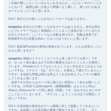
く圧縮が難しいというべきかもしれませんが......とにかく今のドミニオ
ンにおいて、銅貨は扱いが昔より間違いなく難しく、使いがいのある
カードになっていると思います。
SSLY: 自分だけが使いこなせるというカードはありますか。
sangatsu:
自分だけが使いこなせるカードはありません。自分は突出
したプレイヤーではなく奇跡的にドミニオンと波長が合っているだけ
の凡人ですので。しいていうなら支配を挙げます。支配は得意です。
対戦相手の方は支配をBanしておいたほうがいいと思います。
SSLY: 新拡張Plunderの発売が発表されています。どんな拡張セットに
なると思いますか？
sangatsu:
表紙のイラストこそイスラム系（北アフリカ系？）です
が、せっかく海を越えるので日本の要素を入れたドミニオンを期待し
ています。Plunderがそうでなかったとしてもいずれ出てくれるとうれ
しいですね。ドナルド・Xは「ポリコレ」を懸念して避けているらしい
ですが、文化的な問題は聞けば答えてくれる日本人プレイヤーが解決
してくれると思います。
余談ですが次からはカード名と被らない拡張セット名をお願いした
いですね。日本語ではMenagerie（移動動物園）はもちろんAllyと
AlliesとAllianceがすべて同じ単語（同盟）です。話をするときにやや
こしくなってしまいます。「ポリコレ」よりこっちのほうを懸念して
ほしいですね。
SSLY: 日本語版の発売元がゲーム開発に対して提案してくれるといい
ですね。名前被りも日本語版の裁量で解決できることですし。さて、