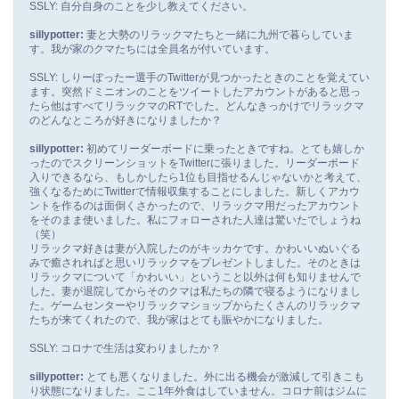
SSLY: 自分自身のことを少し教えてください。
sillypotter:
妻と大勢のリラックマたちと一緒に九州で暮らしていま
す。我が家のクマたちには全員名が付いています。
SSLY: しりーぽったー選手のTwitterが見つかったときのことを覚えてい
ます。突然ドミニオンのことをツイートしたアカウントがあると思っ
たら他はすべてリラックマのRTでした。どんなきっかけでリラックマ
のどんなところが好きになりましたか？
sillypotter:
初めてリーダーボードに乗ったときですね。とても嬉しか
ったのでスクリーンショットをTwitterに張りました。リーダーボード
入りできるなら、もしかしたら1位も目指せるんじゃないかと考えて、
強くなるためにTwitterで情報収集することにしました。新しくアカウ
ントを作るのは面倒くさかったので、リラックマ用だったアカウント
をそのまま使いました。私にフォローされた人達は驚いたでしょうね
（笑）
リラックマ好きは妻が入院したのがキッカケです。かわいいぬいぐる
みで癒されればと思いリラックマをプレゼントしました。そのときは
リラックマについて「かわいい」ということ以外は何も知りませんで
した。妻が退院してからそのクマは私たちの隣で寝るようになりまし
た。ゲームセンターやリラックマショップからたくさんのリラックマ
たちが来てくれたので、我が家はとても賑やかになりました。
SSLY: コロナで生活は変わりましたか？
sillypotter:
とても悪くなりました。外に出る機会が激減して引きこも
り状態になりました。ここ1年外食はしていません。コロナ前はジムに