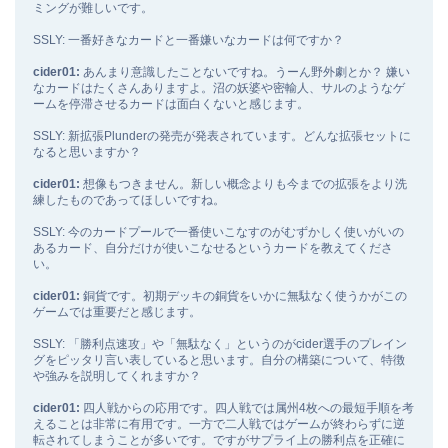
ミングが難しいです。
SSLY: 一番好きなカードと一番嫌いなカードは何ですか？
cider01:
あんまり意識したことないですね。うーん野外劇とか？ 嫌い
なカードはたくさんありますよ。沼の妖婆や密輸人、サルのようなゲ
ームを停滞させるカードは面白くないと感じます。
SSLY: 新拡張Plunderの発売が発表されています。どんな拡張セットに
なると思いますか？
cider01:
想像もつきません。新しい概念よりも今までの拡張をより洗
練したものであってほしいですね。
SSLY: 今のカードプールで一番使いこなすのがむずかしく使いがいの
あるカード、自分だけが使いこなせるというカードを教えてくださ
い。
cider01:
銅貨です。初期デッキの銅貨をいかに無駄なく使うかがこの
ゲームでは重要だと感じます。
SSLY: 「勝利点速攻」や「無駄なく」というのがcider選手のプレイン
グをピッタリ言い表していると思います。自分の構築について、特徴
や強みを説明してくれますか？
cider01:
四人戦からの応用です。四人戦では属州4枚への最短手順を考
えることは非常に有用です。一方で二人戦ではゲームが終わらずに逆
転されてしまうことが多いです。ですがサプライ上の勝利点を正確に